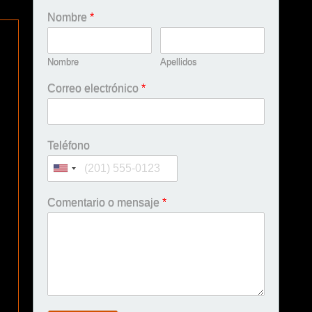
Nombre
*
Nombre
Apellidos
Correo electrónico
*
Teléfono
Comentario o mensaje
*